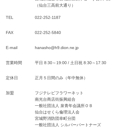
（仙台三高前大通り）
TEL
022-252-1187
FAX
022-252-5840
E-mail
hanasho@h9.dion.ne.jp
営業時間
平日 8:30～19:00 / 土日祝 8:30～17:30
定休日
正月５日間のみ（年中無休）
加盟
フジテレビフラワーネット
南光台商店街振興組合
一般社団法人 泉青年会議所ＯＢ
仙台はせくら倫理法人会
宮城野消防団幸町分団
一般社団法人 シルバーパートナーズ