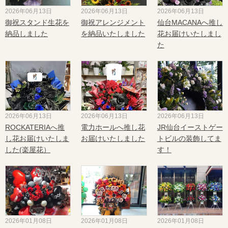
2026年06月13日
2026年06月13日
2026年06月13日
御祝スタンド生花を
御祝アレンジメント
仙台MACANAへ推し
納品しました
を納品いたしました
花お届けいたしまし
た
2026年06月13日
2026年06月13日
2026年06月13日
ROCKATERIAへ推
電力ホールへ推し花
JR仙台イーストゲー
し花お届けいたしま
お届けいたしました
トビルの装飾してま
した(楽屋花）
す！
2026年01月08日
2026年01月08日
2026年01月08日