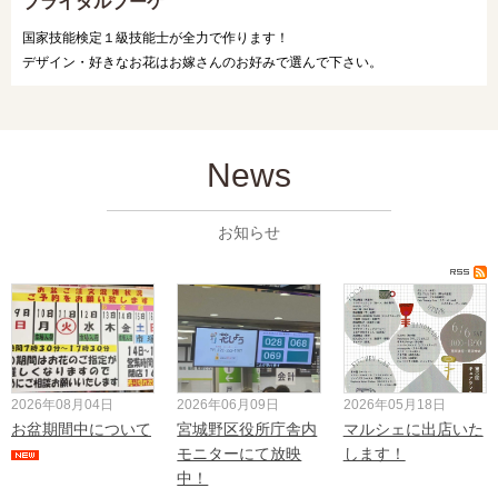
ブライダルブーケ
国家技能検定１級技能士が全力で作ります！
デザイン・好きなお花はお嫁さんのお好みで選んで下さい。
News
お知らせ
2026年08月04日
2026年06月09日
2026年05月18日
お盆期間中について
宮城野区役所庁舎内
マルシェに出店いた
モニターにて放映
します！
中！