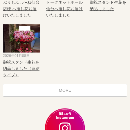
ぷりもふぃ〜ね仙台
トークネットホール
御祝スタンド生花を
店様 へ推し花お届
仙台へ推し花お届け
納品しました
けいたしました
いたしました
2026年01月08日
御祝スタンド生花を
納品しました（連結
タイプ）
MORE